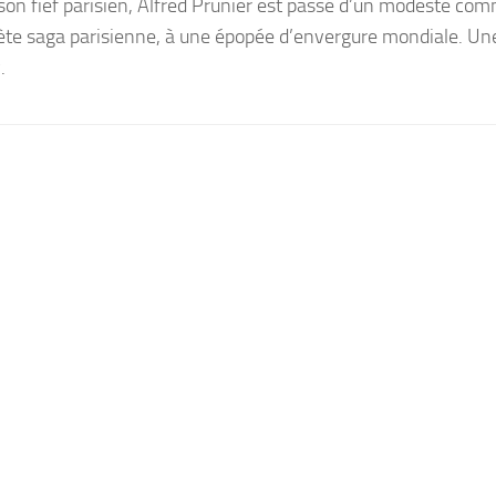
son fief parisien, Alfred Prunier est passé d’un modeste co
rète saga parisienne, à une épopée d’envergure mondiale. Un
.