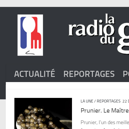
ACTUALITÉ
REPORTAGES
P
LA UNE
/
REPORTAGES
22 
Prunier. Le Maître
Prunier, l’un des meill