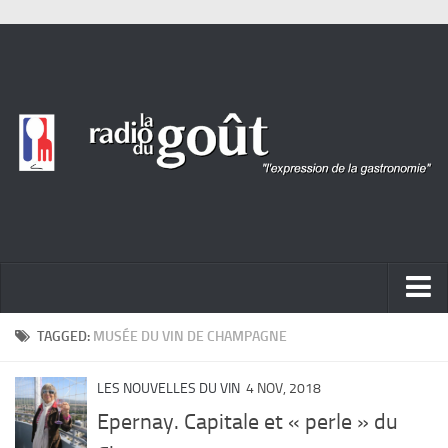
ACTUALITÉ
TAGGED:
MUSÉE DU VIN DE CHAMPAGNE
REPORTAGES
LES NOUVELLES DU VIN
4 NOV, 2018
PORTRAITS
Epernay. Capitale et « perle » du
LIVRES