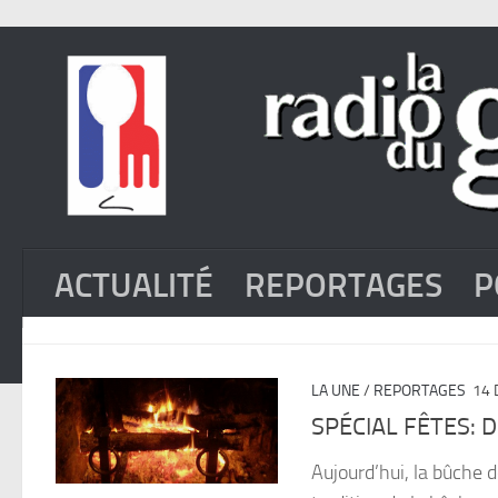
ACTUALITÉ
REPORTAGES
P
LA UNE
/
REPORTAGES
14 
SPÉCIAL FÊTES: D
Aujourd’hui, la bûche d