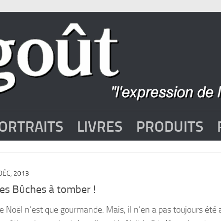
ORTRAITS
LIVRES
PRODUITS
DÉC, 2013
es Bûches à tomber !
e Noël n’est que gourmande. Mais, il n’en a pas toujours été a