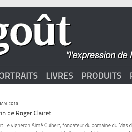
ORTRAITS
LIVRES
PRODUITS
 MAI, 2016
in de Roger Clairet
rt Le vigneron Aimé Guibert, fondateur du domaine du Mas 