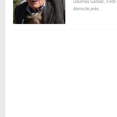
Daumas Gassac, s’est é
domicile près...