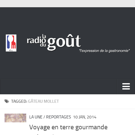
ACTUALITÉ
TAGGED:
GÂTEAU MOLLET
REPORTAGES
LA UNE
/
REPORTAGES
10 JAN, 2014
PORTRAITS
Voyage en terre gourmande
LIVRES