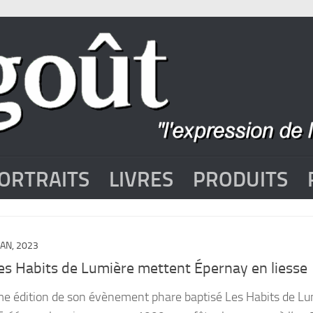
ORTRAITS
LIVRES
PRODUITS
JAN, 2023
es Habits de Lumière mettent Épernay en liesse
e édition de son évènement phare baptisé Les Habits de Lum