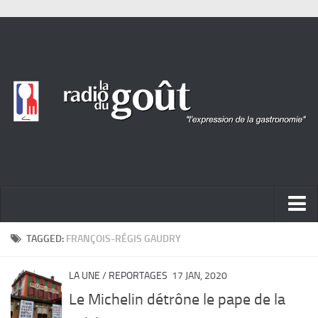
ACTUALITÉ
TAGGED:
FRANÇOIS-RÉGIS GAUDRY
REPORTAGES
LA UNE
/
REPORTAGES
17 JAN, 2020
PORTRAITS
Le Michelin détrône le pape de la
LIVRES