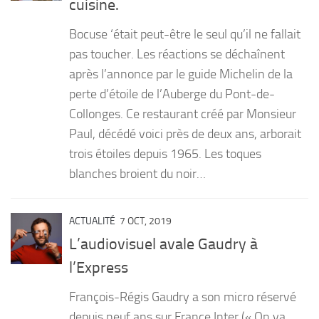
cuisine.
PRODUITS
Bocuse ‘était peut-être le seul qu’il ne fallait
RECETTES
pas toucher. Les réactions se déchaînent
après l’annonce par le guide Michelin de la
Entrées
perte d’étoile de l’Auberge du Pont-de-
Plats
Collonges. Ce restaurant créé par Monsieur
Desserts
Paul, décédé voici près de deux ans, arborait
Sauces
trois étoiles depuis 1965. Les toques
blanches broient du noir…
ACTUALITÉ
7 OCT, 2019
L’audiovisuel avale Gaudry à
l’Express
François-Régis Gaudry a son micro réservé
depuis neuf ans sur France Inter (« On va