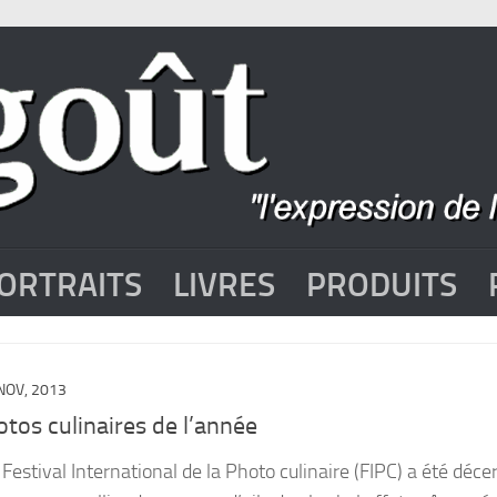
ORTRAITS
LIVRES
PRODUITS
NOV, 2013
otos culinaires de l’année
estival International de la Photo culinaire (FIPC) a été déce