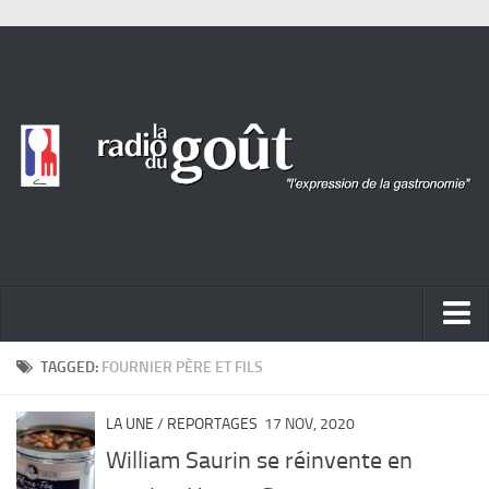
ACTUALITÉ
TAGGED:
FOURNIER PÈRE ET FILS
REPORTAGES
LA UNE
/
REPORTAGES
17 NOV, 2020
PORTRAITS
William Saurin se réinvente en
LIVRES