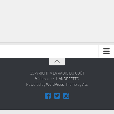
À propos
Contact
COPYRIGHT © LA RADIO DU GOÛT
Webmaster : L.ANDREETTO
Powered by
WordPress
. Theme by
Alx
.