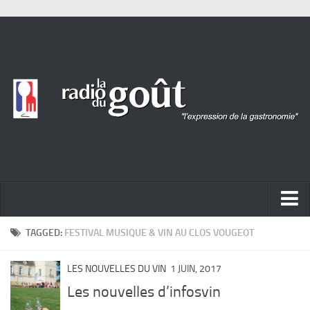
ACTUALITÉ
TAGGED:
FESTIVAL MUSIQUE & VIN AU CLOS VOUGEOT
REPORTAGES
LES NOUVELLES DU VIN
1 JUIN, 2017
PORTRAITS
Les nouvelles d’infosvin
LIVRES