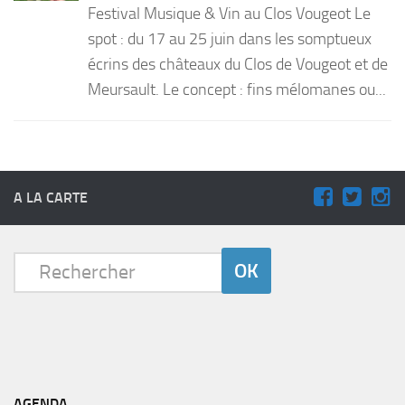
Festival Musique & Vin au Clos Vougeot Le
PRODUITS
spot : du 17 au 25 juin dans les somptueux
écrins des châteaux du Clos de Vougeot et de
RECETTES
Meursault. Le concept : fins mélomanes ou...
Entrées
Plats
Desserts
Sauces
A LA CARTE
AGENDA