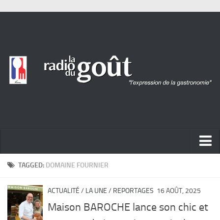
ACTUALITÉ
TAGGED:
DOMAINE FOURNIER
REPORTAGES
ACTUALITÉ
/
LA UNE
/
REPORTAGES
16 AOÛT, 2025
PORTRAITS
Maison BAROCHE lance son chic et
LIVRES