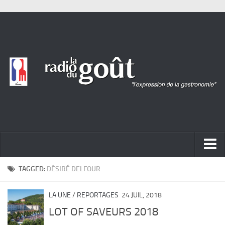
ACTUALITÉ
TAGGED:
DÉSIRÉ DELFOUR
REPORTAGES
LA UNE
/
REPORTAGES
24 JUIL, 2018
PORTRAITS
LOT OF SAVEURS 2018
LIVRES