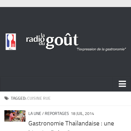
ACTUALITÉ
TAGGED:
CUISINE RUE
REPORTAGES
LA UNE
/
REPORTAGES
18 JUIL, 2014
PORTRAITS
Gastronomie Thaïlandaise : une
LIVRES