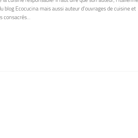
la cuisine responsable! Il faut dire que son auteur, l’italienne
 du blog Ecocucina mais aussi auteur d’ouvrages de cuisine et
s consacrés...