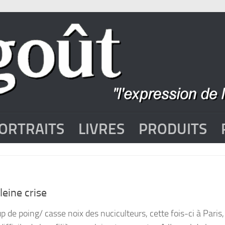
ORTRAITS
LIVRES
PRODUITS
pleine crise
 de poing/ casse noix des nuciculteurs, cette fois-ci à Paris,