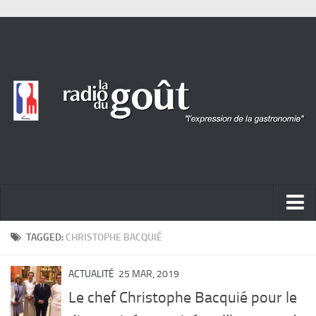
ACTUALITÉ
TAGGED:
CHRISTOPHE BACQUIÉ
REPORTAGES
ACTUALITÉ
25 MAR, 2019
PORTRAITS
Le chef Christophe Bacquié pour le
LIVRES