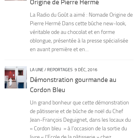
Origine de Pierre Hermé
PRODUITS
La Radio du Goût a aimé : Nomade Origine de
RECETTES
Pierre Hermé Dans cette bûche new-look,
véritable ode au chocolat et en forme
Entrées
oblongue, présentée à la presse spécialisée
Plats
en avant première et en...
Desserts
Sauces
LA UNE
/
REPORTAGES
9 DÉC, 2016
Démonstration gourmande au
Cordon Bleu
Un grand bonheur que cette démonstration
de pâtisserie et de bûche de noël du Chef
Jean-François Deguignet, dans les locaux du
« Cordon bleu » à l’occasion de la sortie du
livre « l’Ecole de la pâtisserie » chez