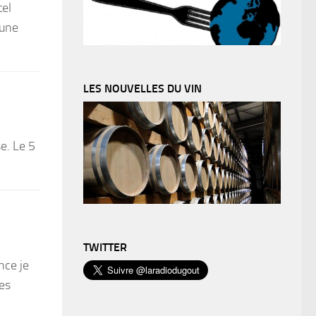
tel
’une
LES NOUVELLES DU VIN
e. Le 5
TWITTER
nce je
mes