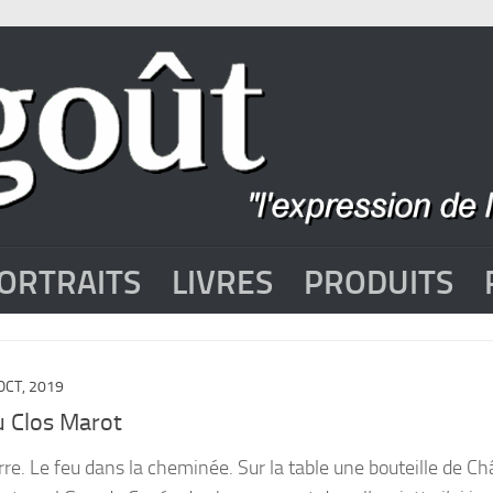
ORTRAITS
LIVRES
PRODUITS
OCT, 2019
u Clos Marot
rre. Le feu dans la cheminée. Sur la table une bouteille de C