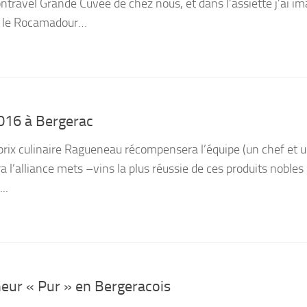
travel Grande Cuvée de chez nous, et dans l’assiette j’ai i
ur le Rocamadour…
016 à Bergerac
prix culinaire Ragueneau récompensera l’équipe (un chef et 
a l’alliance mets –vins la plus réussie de ces produits nobles 
..
ur « Pur » en Bergeracois