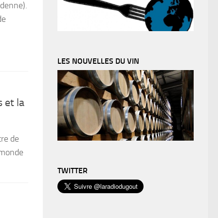
rdenne).
de
LES NOUVELLES DU VIN
 et la
tre de
e monde
TWITTER