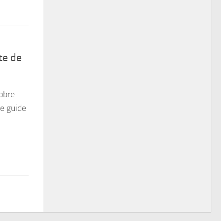
te de
obre
e guide