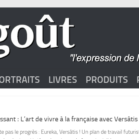
ORTRAITS
LIVRES
PRODUITS
sant : L’art de vivre à la française avec Versâtis
 pas le progrès : Eureka, Versâtis ! Un plan de travail futuris