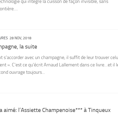
technologie qui intègre la cuisson de façon invisible, sans
ontière....
IVRES
28 NOV, 2018
pagne, la suite
t s’accorder avec un champagne, il suffit de leur trouver celu
t ». C’est ce qu’écrit Arnaud Lallement dans ce livre…et il l
cond ouvrage toujours...
a aimé: l’Assiette Champenoise*** à Tinqueux