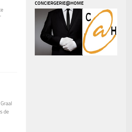
CONCIERGERIE@HOME
te
T
 Graal
s de