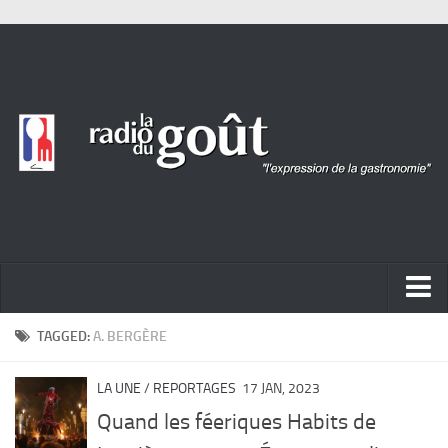
ACTUALITÉ
TAGGED:
A. BERGÈRE
REPORTAGES
LA UNE
/
REPORTAGES
17 JAN, 2023
PORTRAITS
Quand les féeriques Habits de
LIVRES