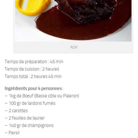
©DR
Temps de préparation : 45 min
Temps de cuisson : 2 heures
Temps total : 2 heures 45 min
Ingrédients pour 4 personnes
:
– 1kg de Bœuf (Basse côte ou Paleron)
– 100 gr de lardons fumés
– 2 carottes
– 2 feuilles de laurier
– 140 gr de champignons
– Persil