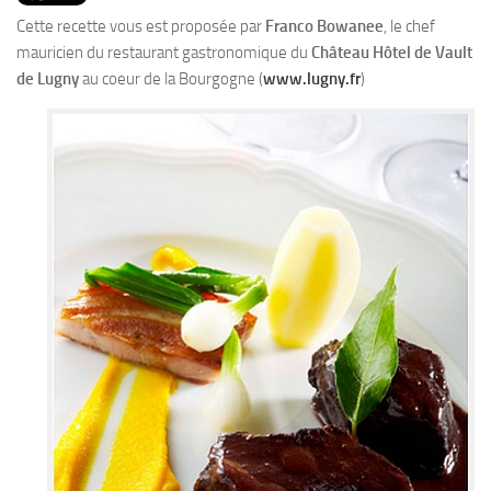
PRODUITS
Cette recette vous est proposée par
Franco Bowanee
, le chef
RECETTES
mauricien du restaurant gastronomique du
Château Hôtel de Vault
de Lugny
au coeur de la Bourgogne (
www.lugny.fr
)
Entrées
Plats
Desserts
Sauces