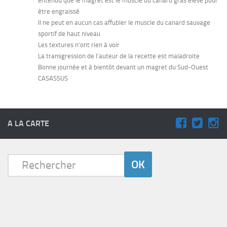
entendu que le magret est le muscle du canard gras élevé pour
être engraissé
Il ne peut en aucun cas affubler le muscle du canard sauvage
sportif de haut niveau
Les textures n’ont rien à voir
La transgression de l’auteur de la recette est maladroite
Bonne journée et à bientôt devant un magret du Sud-Ouest
CASASSUS
A LA CARTE