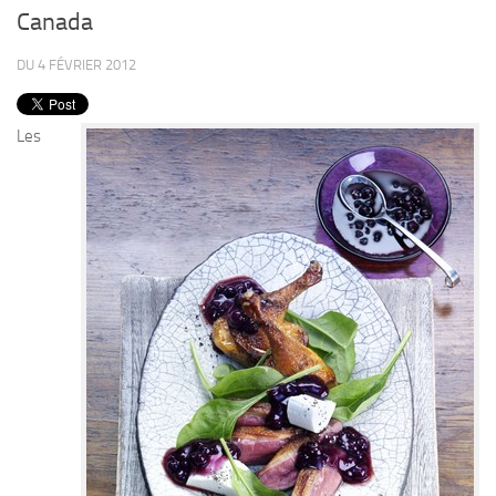
PRODUITS
Canada
RECETTES
DU 4 FÉVRIER 2012
Entrées
Plats
Les
Desserts
Sauces