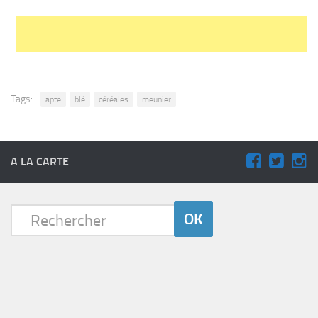
Tags:
apte
blé
céréales
meunier
A LA CARTE