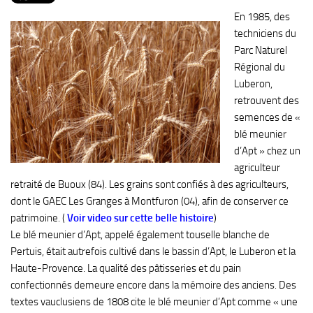
PRODUITS
En 1985, des
RECETTES
techniciens du
Parc Naturel
Entrées
Régional du
Plats
Luberon,
retrouvent des
Desserts
semences de «
Sauces
blé meunier
d’Apt » chez un
agriculteur
retraité de Buoux (84). Les grains sont confiés à des agriculteurs,
dont le GAEC Les Granges à Montfuron (04), afin de conserver ce
patrimoine. (
Voir video sur cette belle histoire
)
Le blé meunier d’Apt, appelé également touselle blanche de
Pertuis, était autrefois cultivé dans le bassin d’Apt, le Luberon et la
Haute-Provence. La qualité des pâtisseries et du pain
confectionnés demeure encore dans la mémoire des anciens. Des
textes vauclusiens de 1808 cite le blé meunier d’Apt comme « une