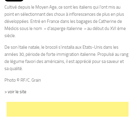
PRODUITS
Cultivé depuis le Moyen Age, ce sont les italiens qui l’ont mis au
RECETTES
point en sélectionnant des choux à inflorescences de plus en plus
développées. Entré en France dans les bagages de Catherine de
Entrées
Médicis sous le nom » d’asperge italienne » au début du XVI ème
Plats
siècle.
Desserts
De son Italie natale, le brocoli s’installa aux Etats-Unis dans les
Sauces
années 30, période de forte immigration italienne. Propulsé au rang
de légume favori des américains, il est apprécié pour sa saveur et
sa qualité.
Photo © RF/C. Grain
> voir le site