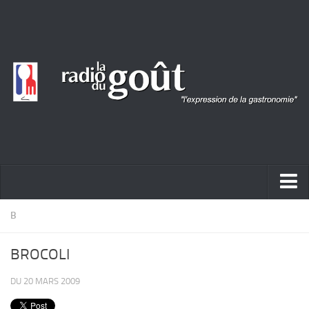
ACTUALITÉ
B
REPORTAGES
BROCOLI
PORTRAITS
DU 20 MARS 2009
LIVRES