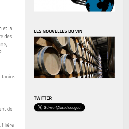
 et la
LES NOUVELLES DU VIN
te des
une,
?
, tanins
TWITTER
tent de
filière