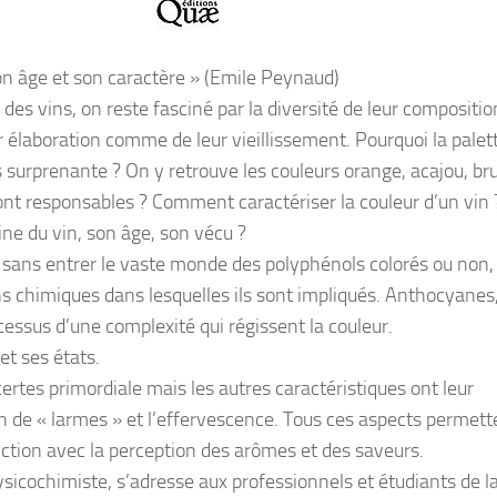
son âge et son caractère »
(Emile Peynaud)
es vins, on reste fasciné par la diversité de leur composition
 élaboration comme de leur vieillissement. Pourquoi la palet
ois surprenante ? On y retrouve les couleurs orange, acajou, br
nt responsables ? Comment caractériser la couleur d’un vin 
ine du vin, son âge, son vécu ?
n sans entrer le vaste monde des polyphénols colorés ou non,
ions chimiques dans lesquelles ils sont impliqués. Anthocyanes
essus d’une complexité qui régissent la couleur.
et ses états.
 certes primordiale mais les autres caractéristiques ont leur
ation de « larmes » et l’effervescence. Tous ces aspects permet
nction avec la perception des arômes et des saveurs.
sicochimiste, s’adresse aux professionnels et étudiants de la 