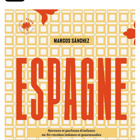
PRODUITS
RECETTES
Entrées
Plats
Desserts
Sauces