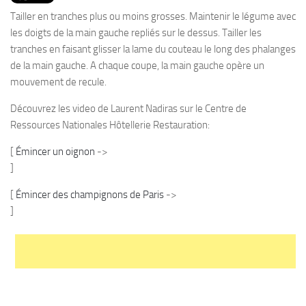
PRODUITS
Tailler en tranches plus ou moins grosses. Maintenir le légume avec
RECETTES
les doigts de la main gauche repliés sur le dessus. Tailler les
tranches en faisant glisser la lame du couteau le long des phalanges
Entrées
de la main gauche. A chaque coupe, la main gauche opère un
Plats
mouvement de recule.
Desserts
Découvrez les video de Laurent Nadiras sur le Centre de
Sauces
Ressources Nationales Hôtellerie Restauration:
[
Émincer un oignon
->
]
[
Émincer des champignons de Paris
->
]