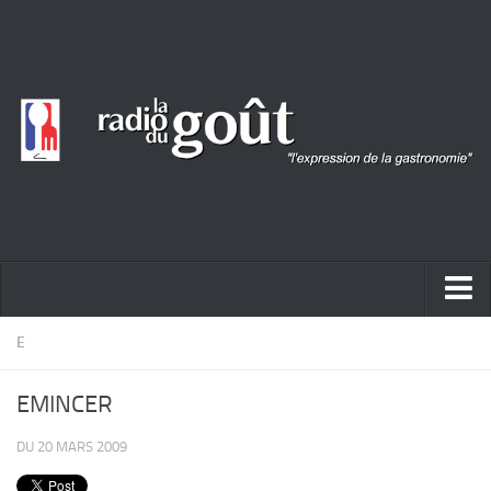
ACTUALITÉ
E
REPORTAGES
EMINCER
PORTRAITS
DU 20 MARS 2009
LIVRES