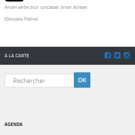
PRODUITS
Ancien verbe pour: concasser, briser, écraser.
RECETTES
(Glossaire Platine)
Entrées
Plats
Desserts
Sauces
A LA CARTE
AGENDA