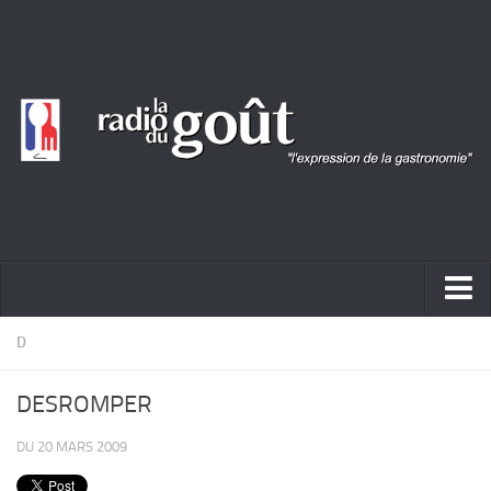
ACTUALITÉ
D
REPORTAGES
DESROMPER
PORTRAITS
DU 20 MARS 2009
LIVRES