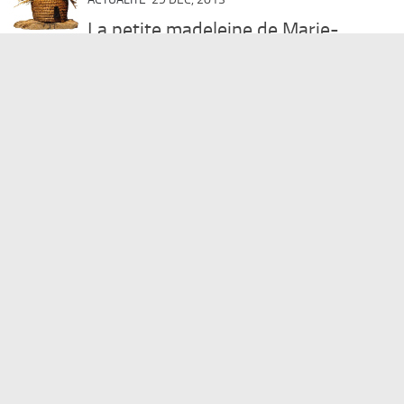
La petite madeleine de Marie-
Victoire: Ne prenez pas exemple…
Los Angeles, la cité des Anges en général,
des Anges gardiens en particulier si j’en crois
cette mésaventure canine. Un labrador
angélique a gagné haut la main le trophée de
la déclaration de sinistre...
ACTUALITÉ
28 DÉC, 2013
Les nouvelles du vin de Roger
Clairet
DEAU COGNAC: exceptionnel !!! Pour
accompagner les fêtes de fin d’année, DEAU
COGNAC a imaginé un flacon unique, rare et