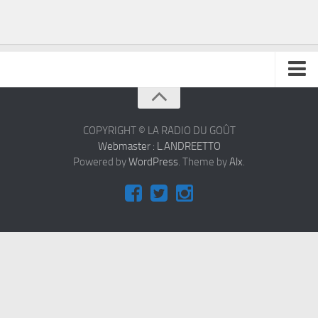
À propos
Contact
COPYRIGHT © LA RADIO DU GOÛT
Webmaster : L.ANDREETTO
Powered by
WordPress
. Theme by
Alx
.