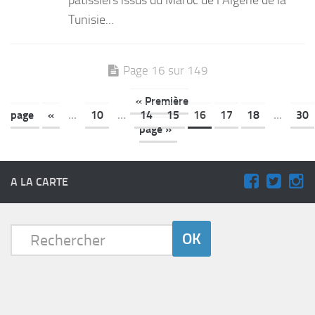
pâtissiers issus du Maroc de l’Algérie de la
Tunisie...
Page 16 sur 149
« Première
page
«
...
10
...
14
15
16
17
18
...
30
page »
A LA CARTE