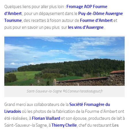
Quelques liens pour aller plus loin :
Fromage AOP Fourme
d’Ambert
, pour un dépaysement dans le
Puy-de-Dôme Auvergne
Tourisme
, des recettes à foison autour de
Fourme d’Ambert
et
puis pour en savoir un peu plus sur
les vins d’Auvergne
.
Saint-Sauveur-la-Sagne ©G.Conreur/laradiodugout.fr
Grand merci aux collaborateurs de la
Société Fromagère du
Livradois
où les photos de la fabrication de la Fourme d’Ambert ont
été réalisées, à
Florian Viallard
et son épouse, producteurs de lait à
Saint-Sauveur-la Sagne, à
Thierry Chelle
, chef du restaurant
Les