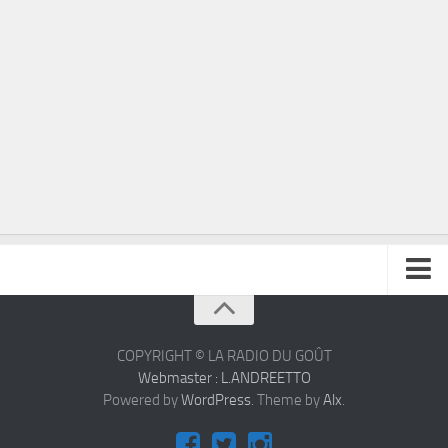
À propos
Contact
COPYRIGHT © LA RADIO DU GOÛT
Webmaster : L.ANDREETTO
Powered by
WordPress
. Theme by
Alx
.