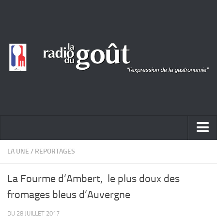
ACTUALITÉ
LA UNE
/
REPORTAGES
REPORTAGES
La Fourme d’Ambert, le plus doux des
PORTRAITS
fromages bleus d’Auvergne
LIVRES
DU 28 JUILLET 2017