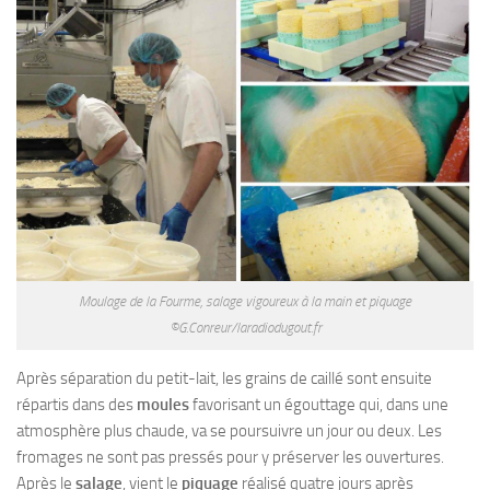
Moulage de la Fourme, salage vigoureux à la main et piquage
©G.Conreur/laradiodugout.fr
Après séparation du petit-lait, les grains de caillé sont ensuite
répartis dans des
moules
favorisant un égouttage qui, dans une
atmosphère plus chaude, va se poursuivre un jour ou deux. Les
fromages ne sont pas pressés pour y préserver les ouvertures.
Après le
salage
, vient le
piquage
réalisé quatre jours après