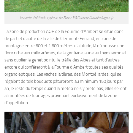
Jasserie d’altitude typique du Forez ©G.Conreur/laradiodugout.fr
La zone de production AOP de la Fourme d’Ambert se situe donc
de part et d’autre de la ville de Clermont-Ferrand, en zone de
montagne entre 600 et 1.600 mètres d’altitude, là où pousse une
flore riche aux mille arômes, de la gentiane jaune au thym serpolet
sans oublier le genet pointu, le trèfle des Alpes et tant d’autres
encore qui conféreront à la Fourme d’Ambert toutes ses qualités
organoleptiques. Les vaches laitières, des Montbéliardes, qui se
régalent de tels bouquets pâtureront au minimum 150 jours par
an, le reste du temps quand la météo ne s’y prête pas, elles seront
alimentées de fourrages provenant exclusivement de la zone
d’appellation.