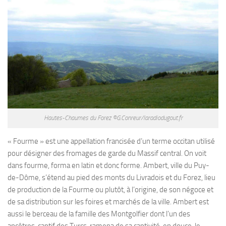
Hautes-Chaumes du Forez ©G.Conreur/laradiodugout.fr
« Fourme » est une appellation francisée d’un terme occitan utilisé
pour désigner des fromages de garde du Massif central. On voit
dans fourme, forma en latin et donc forme. Ambert, ville du Puy-
de-Dôme, s’étend au pied des monts du Livradois et du Forez, lieu
de production de la Fourme ou plutôt, à l’origine, de son négoce et
de sa distribution sur les foires et marchés de la ville. Ambert est
aussi le berceau de la famille des Montgolfier dont l’un des
ancêtres, captif des Turcs, ramena de sa captivité, en douce, le