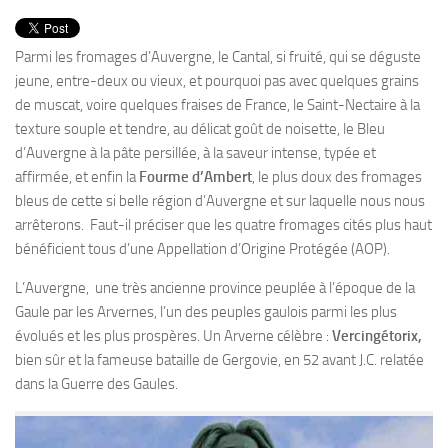
PRODUITS
RECETTES
Parmi les fromages d’Auvergne, le Cantal, si fruité, qui se déguste
jeune, entre-deux ou vieux, et pourquoi pas avec quelques grains
Entrées
de muscat, voire quelques fraises de France, le Saint-Nectaire à la
Plats
texture souple et tendre, au délicat goût de noisette, le Bleu
Desserts
d’Auvergne à la pâte persillée, à la saveur intense, typée et
affirmée, et enfin la
Fourme d’Ambert
, le plus doux des fromages
Sauces
bleus de cette si belle région d’Auvergne et sur laquelle nous nous
arrêterons. Faut-il préciser que les quatre fromages cités plus haut
bénéficient tous d’une Appellation d’Origine Protégée (AOP).
L’Auvergne, une très ancienne province peuplée à l’époque de la
Gaule par les Arvernes, l’un des peuples gaulois parmi les plus
évolués et les plus prospères. Un Arverne célèbre :
Vercingétorix,
bien sûr et la fameuse bataille de Gergovie, en 52 avant J.C. relatée
dans la Guerre des Gaules.