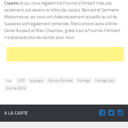
Copains
et qui, nous régalant à la Fourme d’Ambert mais pas
seulement, est devenu le nôtre (de copain). Bernard et Germaine
Maisonneuve, qui nous ont chaleureusement accueillis au col de
Supeyres sont également remerciés. Merci encore aussi à Anne-
Cécile Runavot et Marc Chaumeix, grâce à qui la Fourme d’Ambert
n’a (presque) plus de secrets pour nous.
Tags:
AOP
auvergne
fourme d'ambert
fromage
fromage bleu
puy-de-dôme
A LA CARTE