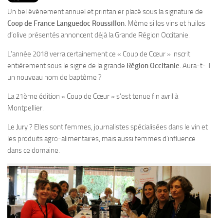
PRODUITS
Un bel événement annuel et printanier placé sous la signature de
RECETTES
Coop de France Languedoc Roussillon
. Même si les vins et huiles
d’olive présentés annoncent déjà la Grande Région Occitanie.
Entrées
L’année 2018 verra certainement ce « Coup de Cœur » inscrit
Plats
entièrement sous le signe de la grande
Région Occitanie
. Aura-t- il
Desserts
un nouveau nom de baptême ?
Sauces
La 21ème édition « Coup de Cœur » s’est tenue fin avril à
Montpellier.
Le Jury ? Elles sont femmes, journalistes spécialisées dans le vin et
les produits agro-alimentaires, mais aussi femmes d’influence
dans ce domaine.