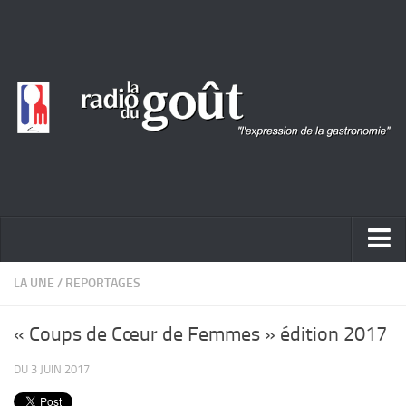
ACTUALITÉ
LA UNE
/
REPORTAGES
REPORTAGES
« Coups de Cœur de Femmes » édition 2017
PORTRAITS
DU 3 JUIN 2017
LIVRES