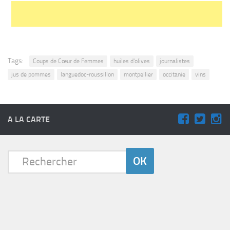
Tags:
Coups de Cœur de Femmes
huiles d'olives
journalistes
jus de pommes
languedoc-roussillon
montpellier
occitanie
vins
A LA CARTE