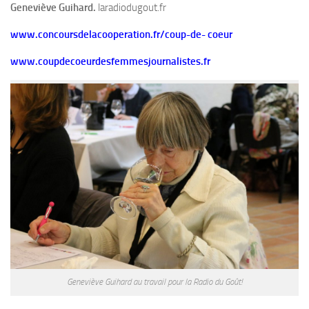
Geneviève Guihard.
laradiodugout.fr
www.concoursdelacooperation.fr/coup-de- coeur
www.coupdecoeurdesfemmesjournalistes.fr
Geneviève Guihard au travail pour la Radio du Goût!