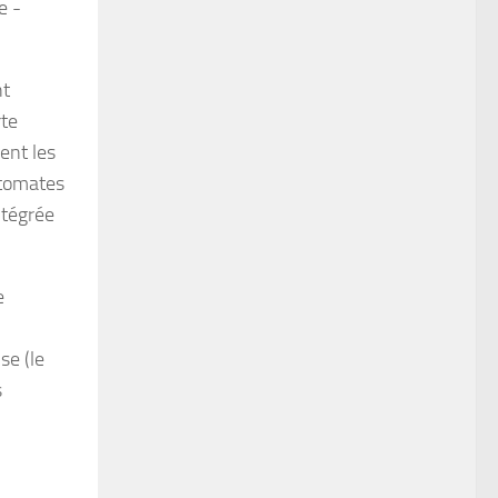
e -
nt
rte
gent les
e tomates
ntégrée
e
se (le
s