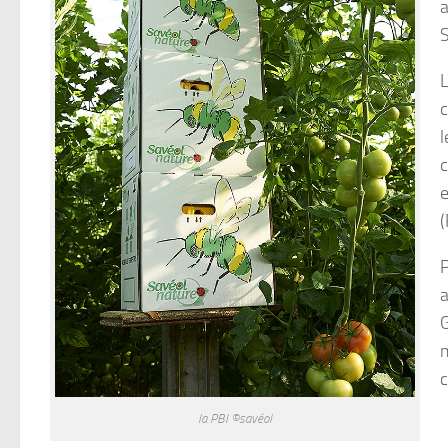
S
L
c
l
c
e
(
P
a
G
m
c
la PBI ©savéol