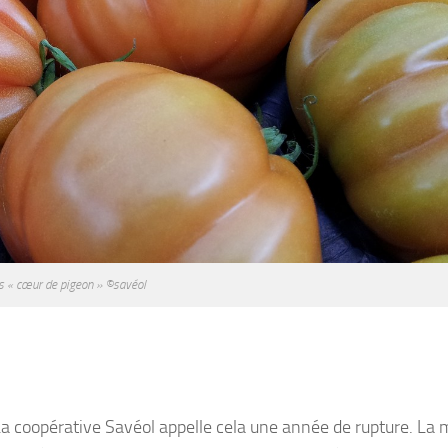
 « cœur de pigeon » ©savéol
a coopérative Savéol appelle cela une année de rupture. La