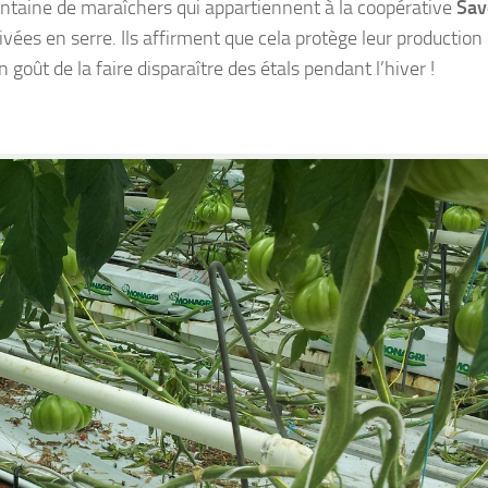
entaine de maraîchers qui appartiennent à la coopérative
Sav
ivées en serre. Ils affirment que cela protège leur production
n goût de la faire disparaître des étals pendant l’hiver !