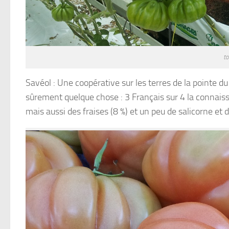
to
Savéol : Une coopérative sur les terres de la pointe 
sûrement quelque chose : 3 Français sur 4 la connais
mais aussi des fraises (8 %) et un peu de salicorne et