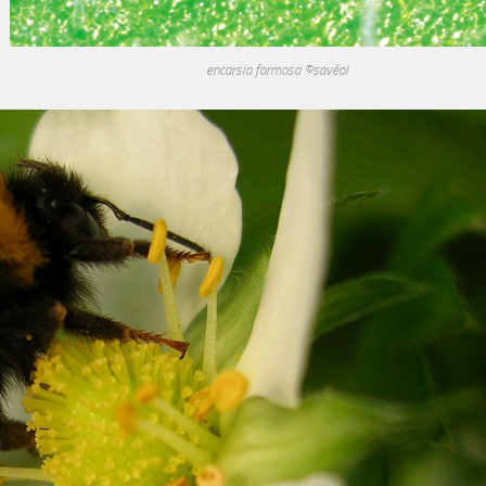
encarsia formosa ©savéol