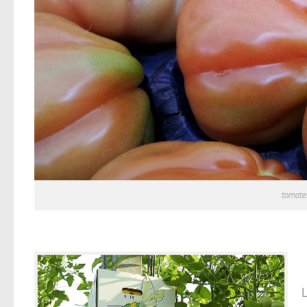
tomates
L