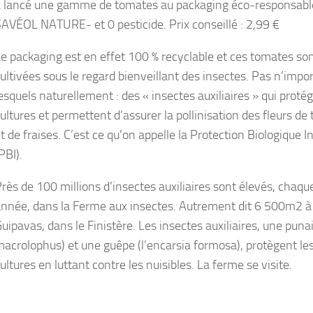
a lancé une gamme de tomates au packaging éco-responsabl
AVÉOL NATURE- et 0 pesticide. Prix conseillé : 2,99 €
e packaging est en effet 100 % recyclable et ces tomates so
ultivées sous le regard bienveillant des insectes. Pas n’impo
esquels naturellement : des « insectes auxiliaires » qui proté
ultures et permettent d’assurer la pollinisation des fleurs d
t de fraises. C’est ce qu’on appelle la Protection Biologique I
PBI).
rès de 100 millions d’insectes auxiliaires sont élevés, chaqu
nnée, dans la Ferme aux insectes. Autrement dit 6 500m2 à
uipavas, dans le Finistère. Les insectes auxiliaires, une punai
acrolophus) et une guêpe (l’encarsia formosa), protègent le
ultures en luttant contre les nuisibles. La ferme se visite.