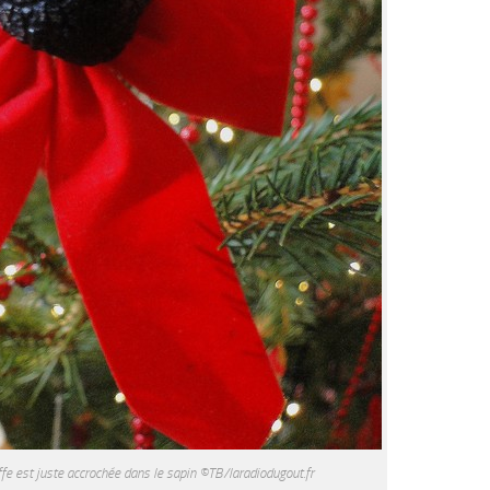
ffe est juste accrochée dans le sapin ©TB/laradiodugout.fr