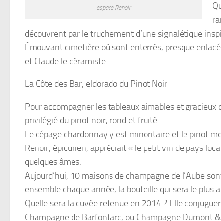
Qu
espace Renoir
ra
découvrent par le truchement d’une signalétique inspi
Émouvant cimetière où sont enterrés, presque enlacés, l
et Claude le céramiste.
La Côte des Bar, eldorado du Pinot Noir
Pour accompagner les tableaux aimables et gracieux du g
privilégié du pinot noir, rond et fruité.
Le cépage chardonnay y est minoritaire et le pinot me
Renoir, épicurien, appréciait « le petit vin de pays loc
quelques âmes.
Aujourd’hui, 10 maisons de champagne de l’Aube sont
ensemble chaque année, la bouteille qui sera le plus a
Quelle sera la cuvée retenue en 2014 ? Elle conjuguera 
Champagne de Barfontarc, ou Champagne Dumont & F