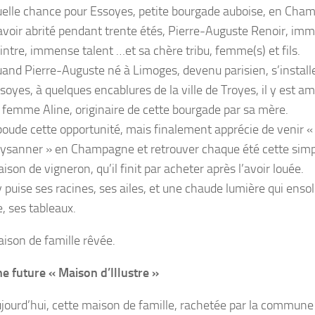
elle chance pour Essoyes, petite bourgade auboise, en Cha
avoir abrité pendant trente étés, Pierre-Auguste Renoir, im
intre, immense talent …et sa chère tribu, femme(s) et fils.
and Pierre-Auguste né à Limoges, devenu parisien, s’installe
soyes, à quelques encablures de la ville de Troyes, il y est a
 femme Aline, originaire de cette bourgade par sa mère.
 boude cette opportunité, mais finalement apprécie de venir «
ysanner » en Champagne et retrouver chaque été cette sim
ison de vigneron, qu’il finit par acheter après l’avoir louée.
 y puise ses racines, ses ailes, et une chaude lumière qui ensol
e, ses tableaux.
ison de famille rêvée.
e future « Maison d’Illustre »
jourd’hui, cette maison de famille, rachetée par la commune