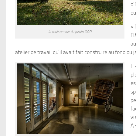
d’
ou
« 
la maison vue du jardin ©DR
Fl
au
atelier de travail qu’il avait fait construire au fond d
L 
pl
es
sp
pe
fa
vi
A 