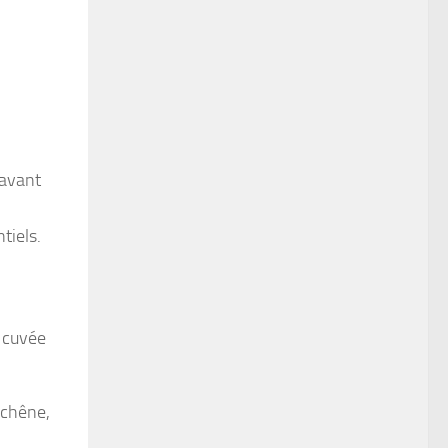
 avant
tiels.
e cuvée
 chêne,