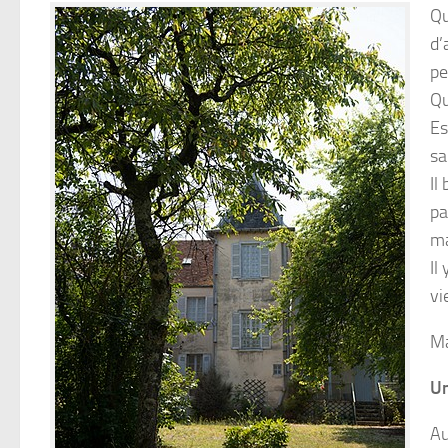
Qu
d’
pe
Qu
Es
sa
Il
pa
ma
Il
vi
Ma
Un
Au