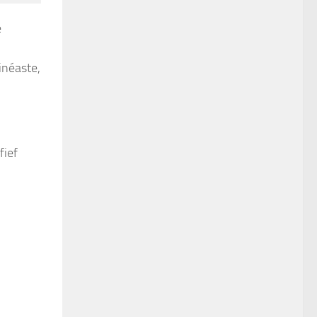
e
inéaste,
fief