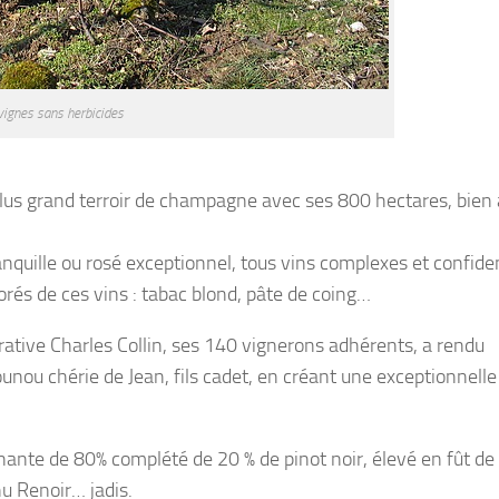
vignes sans herbicides
 plus grand terroir de champagne avec ses 800 hectares, bien
nquille ou rosé exceptionnel, tous vins complexes et confiden
orés de ces vins : tabac blond, pâte de coing…
érative Charles Collin, ses 140 vignerons adhérents, a rendu
nou chérie de Jean, fils cadet, en créant une exceptionnell
nante de 80% complété de 20 % de pinot noir, élevé en fût de
nu Renoir… jadis.