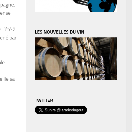
mpagne,
mense
 l’été à
LES NOUVELLES DU VIN
mené par
ple
eille sa
TWITTER