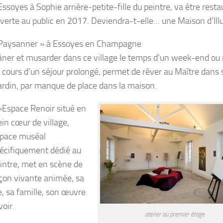
Essoyes à Sophie arrière-petite-fille du peintre, va être resta
verte au public en 2017. Deviendra-t-elle… une Maison d’Ill
Paysanner » à Essoyes en Champagne
âner et musarder dans ce village le temps d’un week-end o
 cours d’un séjour prolongé, permet de rêver au Maître dans
u jardin, par manque de place dans la maison.
»Espace Renoir situé en
ein cœur de village,
pace muséal
écifiquement dédié au
intre, met en scène de
çon vivante animée, sa
e, sa famille, son œuvre.
voir.
atelier au premier étage