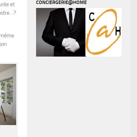
CONCIERGERIE@HOME
urée et
ustre…?
u même
 son