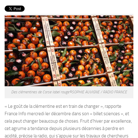
PRODUITS
RECETTES
Entrées
Plats
Desserts
Sauces
Des clémentines de Corse label rouge©SOPHIE AUVIGNE / RADIO FRANCE
« Le goût de la clémentine est en train de changer », rapporte
France Info mercredi ler décembre dans son « billet sciences », et
cela peut changer beaucoup de choses. Fruit d’hiver par excellence,
cet agrume a tendance depuis plusieurs décennies à perdre en
acidité, précise la radio, qui s’appuie sur les travaux de chercheurs