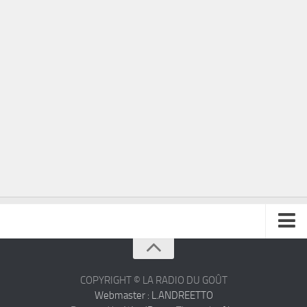
À propos
Contact
COPYRIGHT © LA RADIO DU GOÛT
Webmaster : L.ANDREETTO