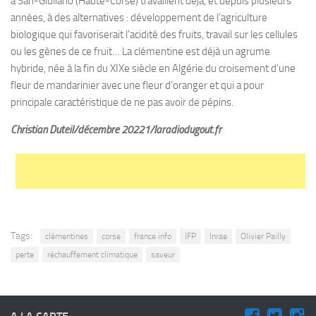
à San-Giuliano (Haute-Corse) travaillent déjà, et depuis plusieurs
années, à des alternatives : développement de l’agriculture
biologique qui favoriserait l’acidité des fruits, travail sur les cellules
ou les gènes de ce fruit… La clémentine est déjà un agrume
hybride, née à la fin du XIXe siècle en Algérie du croisement d’une
fleur de mandarinier avec une fleur d’oranger et qui a pour
principale caractéristique de ne pas avoir de pépins.
Christian Duteil/décembre 20221/laradiodugout.fr
Tags:
clémentines
corse
france info
IFP
Inrae
Olivier Pailly
perte
réchauffement climatique
saveur