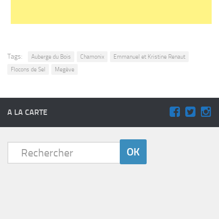
Tags:
Auberge du Bois
Chamonix
Emmanuel et Kristine Renaut
Flocons de Sel
Megève
A LA CARTE