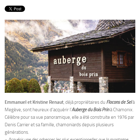
PRODUITS
RECETTES
Entrées
Plats
Desserts
Sauces
Emmanuel et Kristine Renaut
, déjà propriétaires du
Flocons de Sel
à
Megève, sont heureux d’acquérir l’
Auberge du Bois Prin
à Chamonix.
Célèbre pour sa vue panoramique, elle a été construite en 1976 par
Denis Carrier et sa famille, chamoniards depuis plusieurs
générations.
«
Acquérir une des adresses les plus exceptionnelles que la montagne