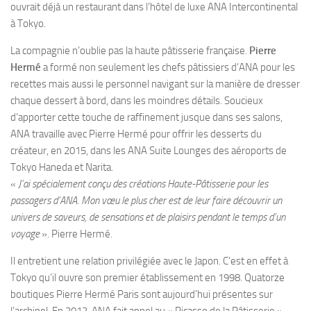
ouvrait déjà un restaurant dans l’hôtel de luxe ANA Intercontinental
à Tokyo.
La compagnie n’oublie pas la haute pâtisserie française.
Pierre
Hermé
a formé non seulement les chefs pâtissiers d’ANA pour les
recettes mais aussi le personnel navigant sur la manière de dresser
chaque dessert à bord, dans les moindres détails. Soucieux
d’apporter cette touche de raffinement jusque dans ses salons,
ANA travaille avec Pierre Hermé pour offrir les desserts du
créateur, en 2015, dans les ANA Suite Lounges des aéroports de
Tokyo Haneda et Narita.
«
J’ai spécialement conçu des créations Haute-Pâtisserie pour les
passagers d’ANA. Mon vœu le plus cher est de leur faire découvrir un
univers de saveurs, de sensations et de plaisirs pendant le temps d’un
voyage
». Pierre Hermé.
Il entretient une relation privilégiée avec le Japon. C’est en effet à
Tokyo qu’il ouvre son premier établissement en 1998. Quatorze
boutiques Pierre Hermé Paris sont aujourd’hui présentes sur
l’archipel. En 2012, ANA fait appel au « Picasso de la Pâtisserie »