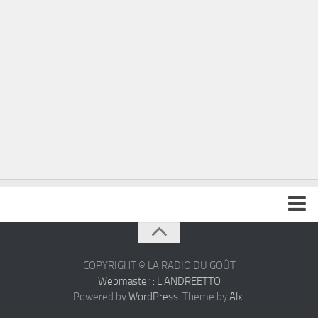
À propos
Contact
COPYRIGHT © LA RADIO DU GOÛT
Webmaster : L.ANDREETTO
Powered by
WordPress
. Theme by
Alx
.