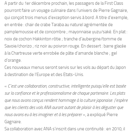
A partir du 1er décembre prochain, les passagers de la First Class
pourront faire un voyage culinaire dans l’univers de Pierre Gagnaire,
qui conçoit trois menus d’exception servis à bord. A titre d’exemple,
en entrée : chair de crabe Taraba au naturel agrémentée de
pamplemousse et de concombre ; mayonnaise yuzu/saké. En plat :
noix de cochon Hakkinton rôtie ; tranche d’aubergine/tomme de
Savoie/chorizo ; riz noir au poivron rouge. En dessert : barre glacée
à la Chartreuse verte enrobée de pâte d’amande blanche ; gel
d’orange.
Ces nouveaux menus seront servis sur les vols au départ du Japon
à destination de l’Europe et des Etats-Unis.
«
C’est une collaboration, constructive, intelligente puisqu’elle est basée
sur la confiance et le professionnalisme de chaque partenaire. Les plats
que nous avons conçus rendent hommage à la culture japonaise. J’espère
que les clients des vols ANA auront autant de plaisir à les déguster que
nous avons eu à les imaginer et à les préparer
», a expliqué Pierre
Gagnaire.
Sa collaboration avec ANA s’inscrit dans une continuité : en 2010, il