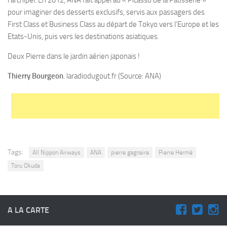
pour imaginer des desserts exclusifs, servis aux passagers des
First Class et Business Class au départ de Tokyo vers l’Europe et les
Etats-Unis, puis vers les destinations asiatiques.
Deux Pierre dans le jardin aérien japonais !
Thierry Bourgeon
. laradiodugout.fr (Source: ANA)
Tags:
All Nippon Airways
ANA
pierre gagnaire
Pierre Hermé
Toru Okuda
A LA CARTE