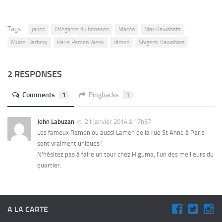
Tags:
japon
l'élégance du hérisson
Macéo
Max Kawabata
Muriel Barbery
Paris Ramen Week
râmen
Shigemi Kawahara
2 RESPONSES
Comments
1
Pingbacks
1
John Labuzan
21 janvier 2014 à 17h37
Les fameux Ramen ou aussi Lamen de la rue St Anne à Paris
sont vraiment uniques !
N’hésitez pas à faire un tour chez Higuma, l’un des meilleurs du
quartier.
A LA CARTE