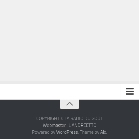
À propos
Contact
COPYRIGHT © LA RADIO DU GOÛT
Webmaster : L.ANDREETTO
Powered by
WordPress
. Theme by
Alx
.