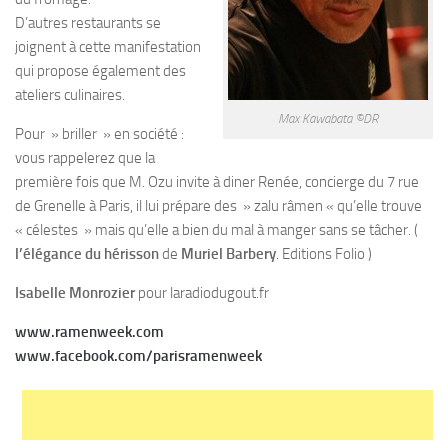
D’autres restaurants se
joignent à cette manifestation
qui propose également des
ateliers culinaires.
Max Kawabata ©DR
Pour » briller » en société :
vous rappelerez que la
première fois que M. Ozu invite à diner Renée, concierge du 7 rue
de Grenelle à Paris, il lui prépare des » zalu râmen « qu’elle trouve
« célestes » mais qu’elle a bien du mal à manger sans se tâcher. (
l’élégance du hérisson
de
Muriel Barbery
. Editions Folio )
Isabelle Monrozier
pour laradiodugout.fr
www.ramenweek.com
www.facebook.com/parisramenweek