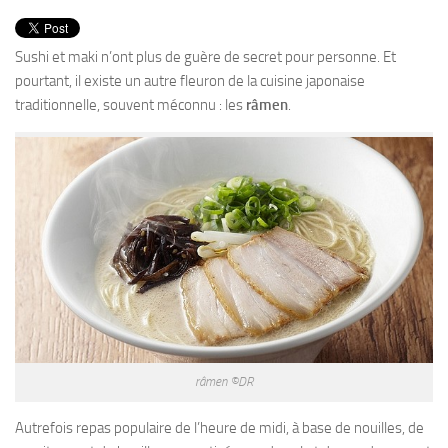
PRODUITS
RECETTES
Sushi et maki n’ont plus de guère de secret pour personne. Et
pourtant, il existe un autre fleuron de la cuisine japonaise
Entrées
traditionnelle, souvent méconnu : les
râmen
.
Plats
Desserts
Sauces
râmen ©DR
Autrefois repas populaire de l’heure de midi, à base de nouilles, de