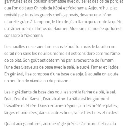
garnitures et de bouillon aromatisé avec du sel et des os de porc, et
que l’on doit aux Chinois de Kôbé et Yokohama. Aujourd’hui, plat
revisité par tous les grands chefs japonais, devenu une icône
ulturelle grâce à Tampopo, le film de Jûzo Itami qui raconte la quête
du râmen idéal, et héros du Raumen Museum, le musée qui lui est
consacré à Yokohama.
Les nouilles ne seraient rien sans le bouillon mais le bouillon ne
serait rien sans les nouilles même s’il est considéré comme l’âme
de ce plat. Son goût est déterminé par la recherche de l’umami,
l’une des 5 saveurs de base avec le salé, le sucré, l’amer et l’acide.
En général, il se compose d’une base de soja, à laquelle on ajoute
un bouillon de viande, ou de poisson.
Les ingrédients de base des nouilles sont la farine de blé, le sel,
l’eau, l’oeuf et Kansui, l’eau alcaline. La pâte est longuement
travaillée et étirée. Dans certaines régions, on les préfère plates,
larges et ondulées, dans d’autres fines, voire très fines et raides.
Quant aux garnitures, aucune règle précise là encore. Cela va du