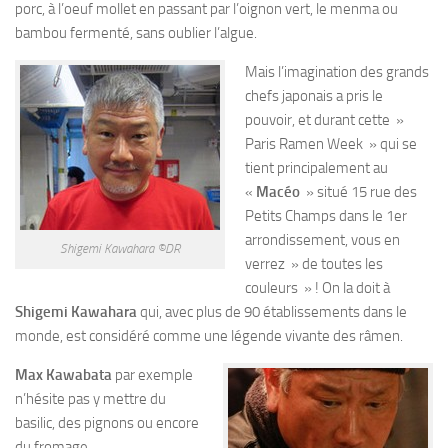
porc, à l’oeuf mollet en passant par l’oignon vert, le menma ou
bambou fermenté, sans oublier l’algue.
Mais l’imagination des grands
chefs japonais a pris le
pouvoir, et durant cette »
Paris Ramen Week » qui se
tient principalement au
«
Macéo
» situé 15 rue des
Petits Champs dans le 1er
arrondissement, vous en
Shigemi Kawahara ©DR
verrez » de toutes les
couleurs » ! On la doit à
Shigemi Kawahara
qui, avec plus de 90 établissements dans le
monde, est considéré comme une légende vivante des râmen.
Max Kawabata
par exemple
n’hésite pas y mettre du
basilic, des pignons ou encore
du fromage.