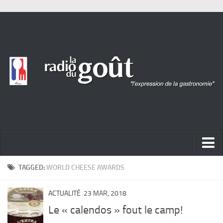
ACTUALITÉ
TAGGED:
WORLD CHEESE AWARDS
REPORTAGES
ACTUALITÉ
23 MAR, 2018
PORTRAITS
Le « calendos » fout le camp!
LIVRES