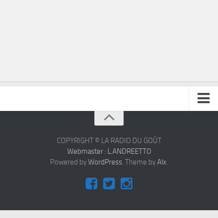
À propos
Contact
COPYRIGHT © LA RADIO DU GOÛT
Webmaster : L.ANDREETTO
Powered by
WordPress
. Theme by
Alx
.