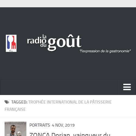
ACTUALITÉ
TAGGED:
TROPHÉE INTERNATIONAL DE LA PÂTISSERIE
FRANÇAISE
REPORTAGES
PORTRAITS
PORTRAITS
4 NOV, 2019
ZONCA Dorian, vainqueur du
LIVRES