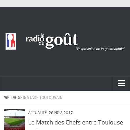
ACTUALITÉ
TAGGED:
STADE TOULOUSAIN
REPORTAGES
ACTUALITÉ
28 NOV, 2017
PORTRAITS
Le Match des Chefs entre Toulouse
LIVRES