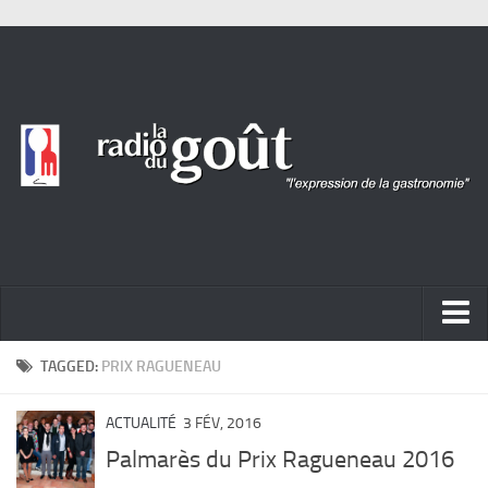
ACTUALITÉ
TAGGED:
PRIX RAGUENEAU
REPORTAGES
ACTUALITÉ
3 FÉV, 2016
PORTRAITS
Palmarès du Prix Ragueneau 2016
LIVRES