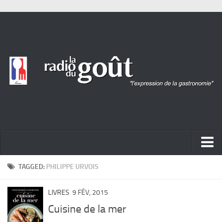
ACTUALITÉ
TAGGED:
PHILIPPE URVOIS
REPORTAGES
LIVRES
9 FÉV, 2015
PORTRAITS
Cuisine de la mer
LIVRES