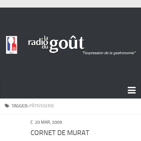
ACTUALITÉ
TAGGED:
PÂTISSSERIE
REPORTAGES
C
20 MAR, 2009
PORTRAITS
CORNET DE MURAT
LIVRES