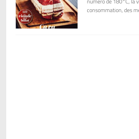
numéro de 180°C, la via
consommation, des men