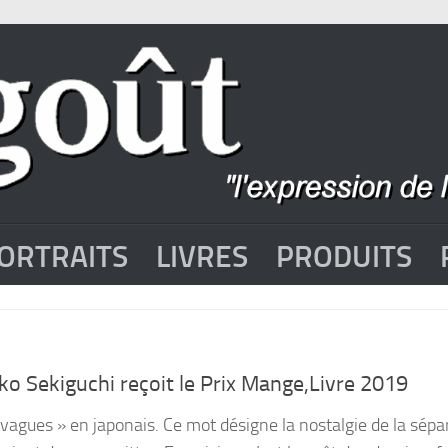
ORTRAITS
LIVRES
PRODUITS
ko Sekiguchi reçoit le Prix Mange,Livre 2019
agues » en japonais. Ce mot désigne la nostalgie de la sépa