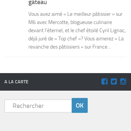
gâteau
PRODUITS
Vous avez aimé « Le meilleur pâtissier » sur
RECETTES
M6 avec Mercotte, blogueuse culinaire
devant l’éternel, et le chef étoilé Cyril Lignac,
Entrées
déjà juré de « Top chef »? Vous aimerez « La
Plats
revanche des pâtissiers » sur France...
Desserts
Sauces
A LA CARTE