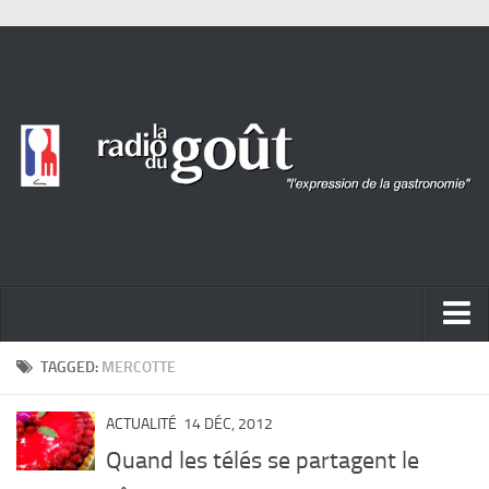
ACTUALITÉ
TAGGED:
MERCOTTE
REPORTAGES
ACTUALITÉ
14 DÉC, 2012
PORTRAITS
Quand les télés se partagent le
LIVRES