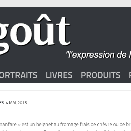
ORTRAITS
LIVRES
PRODUITS
ES
4 MAI, 2015
« manfare » est un beignet au fromage frais de chèvre ou de br