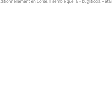
tionnellement en Corse. Il semble que la « bugliticcia » était