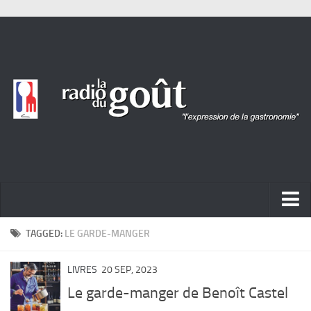
ACTUALITÉ
TAGGED:
LE GARDE-MANGER
REPORTAGES
LIVRES
20 SEP, 2023
PORTRAITS
Le garde-manger de Benoît Castel
LIVRES