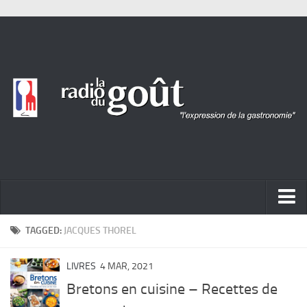
ACTUALITÉ
TAGGED:
JACQUES THOREL
REPORTAGES
LIVRES
4 MAR, 2021
PORTRAITS
Bretons en cuisine – Recettes de
LIVRES